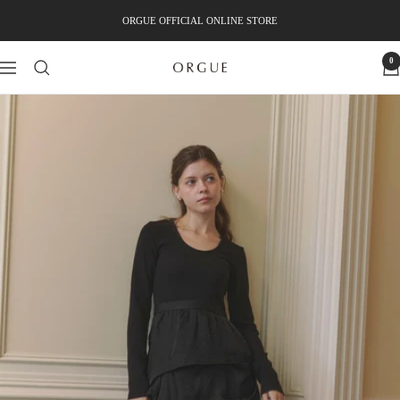
コ
ORGUE OFFICIAL ONLINE STORE
ン
テ
0
ン
ナ
ORGUE
ツ
ビ
へ
ゲ
ス
ー
キ
シ
ッ
ョ
プ
ン