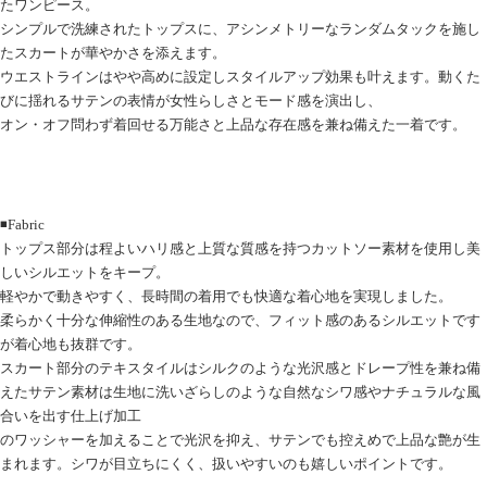
たワンピース。
シンプルで洗練されたトップスに、アシンメトリーなランダムタックを施し
たスカートが華やかさを添えます。
ウエストラインはやや高めに設定しスタイルアップ効果も叶えます。動くた
びに揺れるサテンの表情が女性らしさとモード感を演出し、
オン・オフ問わず着回せる万能さと上品な存在感を兼ね備えた一着です。
◾️Fabric
トップス部分は程よいハリ感と上質な質感を持つカットソー素材を使用し美
しいシルエットをキープ。
軽やかで動きやすく、長時間の着用でも快適な着心地を実現しました。
柔らかく十分な伸縮性のある生地なので、フィット感のあるシルエットです
が着心地も抜群です。
スカート部分のテキスタイルはシルクのような光沢感とドレープ性を兼ね備
えたサテン素材は生地に洗いざらしのような自然なシワ感やナチュラルな風
合いを出す仕上げ加工
のワッシャーを加えることで光沢を抑え、サテンでも控えめで上品な艶が生
まれます。シワが目立ちにくく、扱いやすいのも嬉しいポイントです。