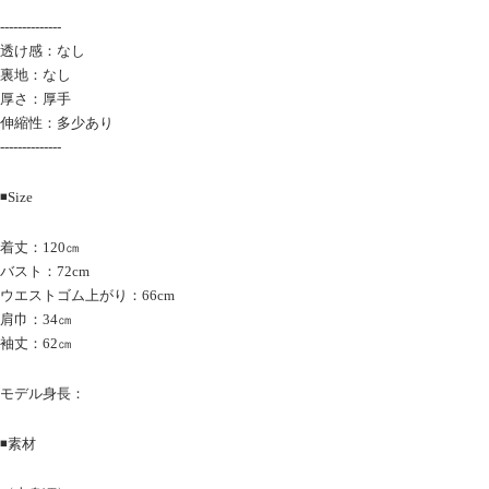
--------------
透け感：なし
裏地：なし
厚さ：厚手
伸縮性：多少あり
--------------
◾️Size
着丈：120㎝
バスト：72cm
ウエストゴム上がり：66cm
肩巾：34㎝
袖丈：62㎝
モデル身長：
◾️素材