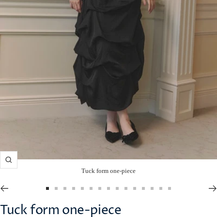
ズ
Tuck form one-piece
ー
ム
ス
ス
ス
ス
ス
ス
ス
ス
ス
ス
ス
ス
ス
ス
ス
イ
ラ
ラ
ラ
ラ
ラ
ラ
ラ
ラ
ラ
ラ
ラ
ラ
ラ
ラ
ラ
Tuck form one-piece
ン
イ
イ
イ
イ
イ
イ
イ
イ
イ
イ
イ
イ
イ
イ
イ