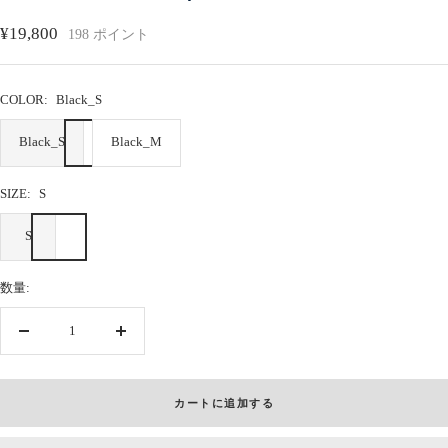
ド
ド
ド
ド
ド
ド
ド
ド
ド
ド
ド
ド
ド
ド
ド
セ
¥19,800
198
ポイント
に
に
に
に
に
に
に
に
に
に
に
に
に
に
に
ー
移
移
移
移
移
移
移
移
移
移
移
移
移
移
移
動
動
動
動
動
動
動
動
動
動
動
動
動
動
動
ル
COLOR:
Black_S
1
2
3
4
5
6
7
8
9
10
11
12
13
14
15
価
Black_S
Black_M
格
SIZE:
S
S
数量:
数
数
量
量
を
を
カートに追加する
減
増
ら
や